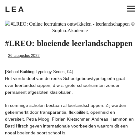
LEA
Hoofdmenu
Project
#LREO: bloeiende leerlandschappen
26. augustus 2022
Tools
[School Building Typology Series, 04]
Team
Het vierde deel van de reeks Schoolgebouwtypologieën gaat
over leerlandschappen, d.w.z. grote schoolruimten zonder
permanent afgesloten klaslokalen.
Afdruk
In sommige scholen bestaan al leerlandschappen. Zij worden
Privacy
gekenmerkt door transparantie, flexibiliteit, openheid en
diversiteit. Petra Moog, Florian Kretschmar, Andreas Hammon en
Basti Hirsch geven internationale voorbeelden waarom dit een
Deutsch
nogal boeiende soort school is.