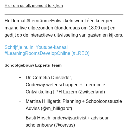
English
Hier om op elk moment te kijken
Italiano
Het format #LernräumeEntwickeln wordt één keer per
maand live uitgezonden (donderdags om 18.00 uur) en
gedijt op de interactieve uitwisseling van gasten en kijkers.
Nederlands
Schrijf je nu in: Youtube-kanaal
#LearningRoomsDevelopOnline (#LREO)
Schoolgebouw Experts Team
Dr. Cornelia Dinsleder,
Onderwijswetenschappen + Leerruimte
Ontwikkeling | PH Luzern (Zwitserland)
Martina Hilligardt, Planning + Schoolconstructie
Advies (@m_hilligardt)
Basti Hirsch, onderwijsactivist + adviseur
scholenbouw (@cervus)